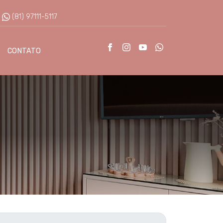
:
(81) 97111-5117
CONTATO