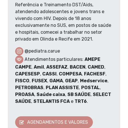
Referência e Treinamento DST/Aids,
atendendo adolescentes e jovens trans e
vivendo com HIV. Depois de 18 anos
exclusivamente no SUS, em postos de saúde
e hospitais, comecei a trabalhar no setor
privado em Olinda e Recife em 2021.
@pediatra.carue
Atendimentos particulares:
AMEPE
CAMPE
,
Amil
,
ASSEFAZ
,
BACEN
,
CAMED
,
CAPESESP
,
CASSI
,
COMPESA
,
FACHESF
,
FISCO
,
FUSEX
,
GAMA
,
GEAP
,
Medservice
,
PETROBRAS
,
PLAN ASSISTE
,
POSTAL
,
PROASA
,
Saúde caixa
,
SB SAÚDE
,
SELECT
SAÚDE
,
STELANTIS FCA
e
TRT6
.
AGENDAMENTOS E VALORES