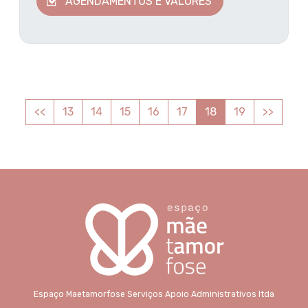
AGENDAMENTOS E VALORES
<<
13
14
15
16
17
18
19
>>
Espaço Maetamorfose Serviços Apoio Administrativos ltda