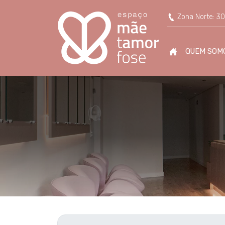
Dra. Alyne Ranaci - Espa
Zona Norte: 30
QUEM SOM