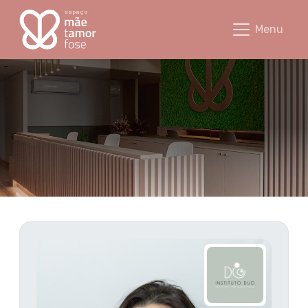
Hannah Riff - Espaço Mãetamorfose
Menu